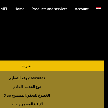
Account
Products and services
Home
خدمات MEI
English
تسجيل الدخول
خدمات الخادم
يسجل
خدمات الملفات
منتجات
]
التنزيلات
معلومة
Miniutes
موعد التسليم:
نوع الخدمة:
الخادم
الخضوع للتحقق المسموح به:
لا
الإلغاء المسموح به:
لا